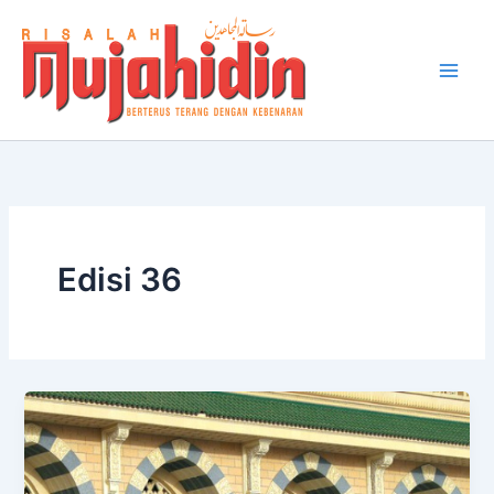
Lewati
ke
konten
Edisi 36