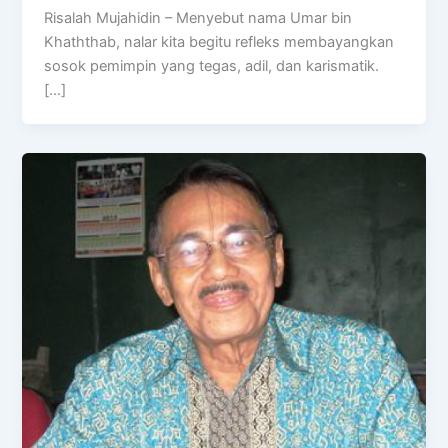
Risalah Mujahidin – Menyebut nama Umar bin
Khaththab, nalar kita begitu refleks membayangkan
sosok pemimpin yang tegas, adil, dan karismatik.
[…]