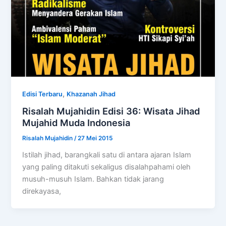
,
Edisi Terbaru
Khazanah Jihad
Risalah Mujahidin Edisi 36: Wisata Jihad
Mujahid Muda Indonesia
Risalah Mujahidin
/
27 Mei 2015
Istilah jihad, barangkali satu di antara ajaran Islam
yang paling ditakuti sekaligus disalahpahami oleh
musuh-musuh Islam. Bahkan tidak jarang
direkayasa,