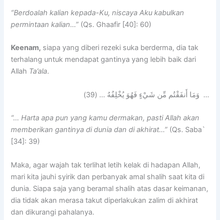
“Berdoalah kalian kepada-Ku, niscaya Aku kabulkan
permintaan kalian…”
(Qs. Ghaafir [40]: 60)
Keenam,
siapa yang diberi rezeki suka berderma, dia tak
terhalang untuk mendapat gantinya yang lebih baik dari
Allah
Ta’ala
.
… وَمَا أَنفَقْتُم مِّن شَيْءٍ فَهُوَ يُخْلِفُهُ … (39)
“… Harta apa
pun yang kamu dermakan, pasti Allah akan
memberikan gantinya di dunia dan di akhirat…”
(Qs. Saba`
[34]: 39)
Maka, agar wajah tak terlihat letih kelak di hadapan Allah,
mari kita jauhi syirik dan perbanyak amal shalih saat kita di
dunia. Siapa saja yang beramal shalih atas dasar keimanan,
dia tidak akan merasa takut diperlakukan zalim di akhirat
dan dikurangi pahalanya.