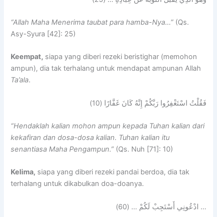
“Allah Maha Menerima taubat para hamba-Nya…”
(Qs.
Asy-Syura [42]: 25)
Keempat,
siapa yang diberi rezeki beristighar (memohon
ampun), dia tak terhalang untuk mendapat ampunan Allah
Ta’ala
.
فَقُلْتُ اسْتَغْفِرُوا رَبَّكُمْ إِنَّهُ كَانَ غَفَّارًا (10)
“Hendaklah kalian mohon ampun kepada Tuhan kalian dari
kekafiran dan dosa-dosa kalian. Tuhan kalian itu
senantiasa Maha Pengampun.”
(Qs. Nuh [71]: 10)
Kelima,
siapa yang diberi rezeki pandai berdoa, dia tak
terhalang untuk dikabulkan doa-doanya.
… ادْعُونِي أَسْتَجِبْ لَكُمْ … (60)