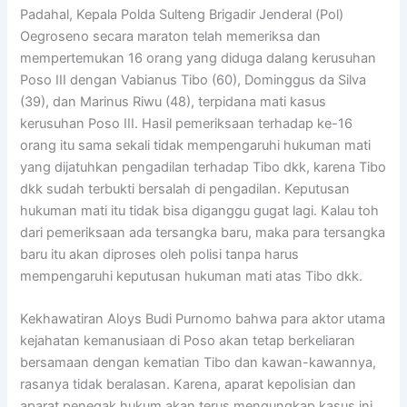
Padahal, Kepala Polda Sulteng Brigadir Jenderal (Pol)
Oegroseno secara maraton telah memeriksa dan
mempertemukan 16 orang yang diduga dalang kerusuhan
Poso III dengan Vabianus Tibo (60), Dominggus da Silva
(39), dan Marinus Riwu (48), terpidana mati kasus
kerusuhan Poso III. Hasil pemeriksaan terhadap ke-16
orang itu sama sekali tidak mempengaruhi hukuman mati
yang dijatuhkan pengadilan terhadap Tibo dkk, karena Tibo
dkk sudah terbukti bersalah di pengadilan. Keputusan
hukuman mati itu tidak bisa diganggu gugat lagi. Kalau toh
dari pemeriksaan ada tersangka baru, maka para tersangka
baru itu akan diproses oleh polisi tanpa harus
mempengaruhi keputusan hukuman mati atas Tibo dkk.
Kekhawatiran Aloys Budi Purnomo bahwa para aktor utama
kejahatan kemanusiaan di Poso akan tetap berkeliaran
bersamaan dengan kematian Tibo dan kawan-kawannya,
rasanya tidak beralasan. Karena, aparat kepolisian dan
aparat penegak hukum akan terus mengungkap kasus ini