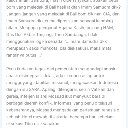
kasus Imam Samudra, masih dipertanyakan, apakah betul
bom yang meledak di Bali hasil rakitan Imam Samudra dkk?
Jangan-jangan yang meledak di Bali bom bikinan CIA, dan
Imam Samudra dkk cuma diposisikan sebagai kambing
hitam. Mengapa penganut Agama Kasih, pejuang HAM,
Gus Dur, Akbar Tanjung, Theo Sambuaga, tidak
menggunakan logika senada: “…Imam Samudra dkk
merupakan saksi mahkota, bila dieksekusi, maka mata
rantainya putus …”
Perlu tindakan tegas dari pemerintah menghadapi anasir-
anasir disintegrasi. Jelas, ada skenario asing untuk
menggoyang stabilitas nasional, mengacaukan Indonesia
dengan isu SARA. Apalagi ditengarai, selain Vatikan dan
gereja, intelijen Islarel Mossad ikut menyulut bara di
berbagai daerah konflik. Informasi yang perlu ditelusuri
kebenarannya, Mossad mengadakan pertemuan rahasia di
sebuah Hotel mewah di Jakarta, beberapa hari sebelum
eksekusi Tibo dilaksanakan.