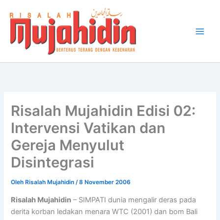
Lewati
ke
konten
Risalah Mujahidin Edisi 02:
Intervensi Vatikan dan
Gereja Menyulut
Disintegrasi
Oleh
Risalah Mujahidin
/
8 November 2006
Risalah Mujahidin
– SIMPATI dunia mengalir deras pada
derita korban ledakan menara WTC (2001) dan bom Bali