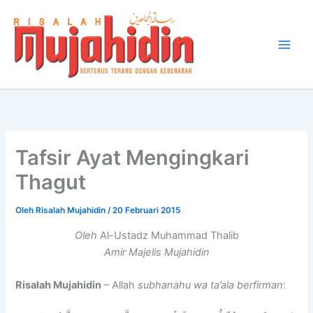
Lewati
ke
konten
Tafsir Ayat Mengingkari
Thagut
Oleh
Risalah Mujahidin
/
20 Februari 2015
Oleh
Al-Ustadz Muhammad Thalib
Amir Majelis Mujahidin
Risalah Mujahidin
– Allah
subhanahu wa ta’ala berfirman
: