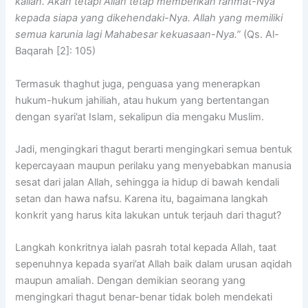
kalian. Akan tetapi Allah tetap memberikan rahmat-Nya
kepada siapa yang dikehendaki-Nya. Allah yang memiliki
semua karunia lagi Mahabesar kekuasaan-Nya.”
(Qs. Al-
Baqarah [2]: 105)
Termasuk thaghut juga, penguasa yang menerapkan
hukum-hukum jahiliah, atau hukum yang bertentangan
dengan syari’at Islam, sekalipun dia mengaku Muslim.
Jadi, mengingkari thagut berarti mengingkari semua bentuk
kepercayaan maupun perilaku yang menyebabkan manusia
sesat dari jalan Allah, sehingga ia hidup di bawah kendali
setan dan hawa nafsu. Karena itu, bagaimana langkah
konkrit yang harus kita lakukan untuk terjauh dari thagut?
Langkah konkritnya ialah pasrah total kepada Allah, taat
sepenuhnya kepada syari’at Allah baik dalam urusan aqidah
maupun amaliah. Dengan demikian seorang yang
mengingkari thagut benar-benar tidak boleh mendekati