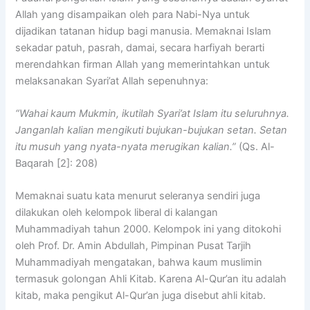
Allah yang disampaikan oleh para Nabi-Nya untuk
dijadikan tatanan hidup bagi manusia. Memaknai Islam
sekadar patuh, pasrah, damai, secara harfiyah berarti
merendahkan firman Allah yang memerintahkan untuk
melaksanakan Syari’at Allah sepenuhnya:
“Wahai kaum Mukmin, ikutilah Syari’at Islam itu seluruhnya.
Janganlah kalian mengikuti bujukan-bujukan setan. Setan
itu musuh yang nyata-nyata merugikan kalian.”
(Qs. Al-
Baqarah [2]: 208)
Memaknai suatu kata menurut seleranya sendiri juga
dilakukan oleh kelompok liberal di kalangan
Muhammadiyah tahun 2000. Kelompok ini yang ditokohi
oleh Prof. Dr. Amin Abdullah, Pimpinan Pusat Tarjih
Muhammadiyah mengatakan, bahwa kaum muslimin
termasuk golongan Ahli Kitab. Karena Al-Qur’an itu adalah
kitab, maka pengikut Al-Qur’an juga disebut ahli kitab.