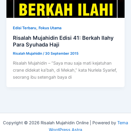
,
Edisi Terbaru
Fokus Utama
Risalah Mujahidin Edisi 41: Berkah Ilahy
Para Syuhada Haji
Risalah Mujahidin
/
30 September 2015
Risalah Mujahidin – “Saya mau saja mati kejatuhan
crane didekat ka’bah, di Mekah,” kata Nurlela Syarief,
seorang ibu setengah baya di
Copyright © 2026 Risalah Mujahidin Online | Powered by
Tema
WordPress Astra