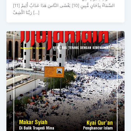
السَّمَاءُ بِدُخَانٍ مُّبِينٍ [10] يَغْشَى النَّاسَ هَذَا عَذَابٌ أَلِيمٌ [11]
رَبَّنَا اكْشِفْ […]