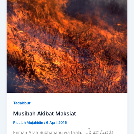
Tadabbur
Musibah Akibat Maksiat
Risalah Mujahidin
/
6 April 2016
Firman Allah Subhanahu wa ta’ala: ‏فَارْتَقِبْ يَوْمَ تَأْتِي